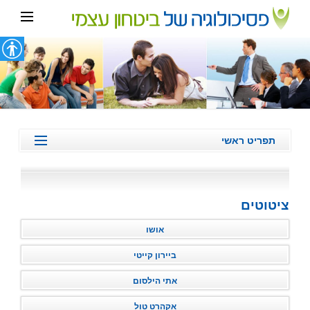
תפריט ראשי
ביטחון עצמי
דימוי עצמי
ציטוטים
ערך עצמי נמוך
חוסר ביטחון עצמי
אושו
אסרטיביות
ביירון קייטי
המלצות מטופלים/לקוחות
אתי הילסום
מהתקשורת
אקהרט טול