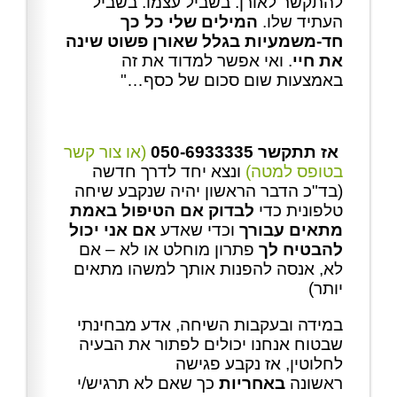
להתקשר לאורן. בשביל עצמו. בשביל
העתיד שלו.
המילים שלי כל כך
חד-משמעיות בגלל שאורן פשוט שינה
את חיי
. ואי אפשר למדוד את זה
באמצעות שום סכום של כסף…"
אז תתקשר 050-6933335
(או צור קשר
בטופס למטה)
ונצא יחד לדרך חדשה
(בד"כ הדבר הראשון יהיה שנקבע שיחה
טלפונית כדי
לבדוק אם הטיפול באמת
מתאים עבורך
וכדי שאדע
אם אני יכול
להבטיח לך
פתרון מוחלט או לא – אם
לא, אנסה להפנות אותך למשהו מתאים
יותר)
במידה ובעקבות השיחה, אדע מבחינתי
שבטוח אנחנו יכולים לפתור את הבעיה
לחלוטין, אז נקבע פגישה
ראשונה
באחריות
כך שאם לא תרגיש/י