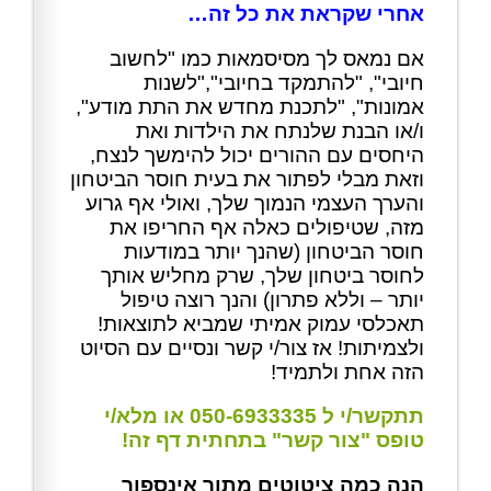
אחרי שקראת את כל זה…
אם נמאס לך מסיסמאות כמו "לחשוב
חיובי", "להתמקד בחיובי","לשנות
אמונות", "לתכנת מחדש את התת מודע",
ו/או הבנת שלנתח את הילדות ואת
היחסים עם ההורים יכול להימשך לנצח,
וזאת מבלי לפתור את בעית חוסר הביטחון
והערך העצמי הנמוך שלך, ואולי אף גרוע
מזה, שטיפולים כאלה אף החריפו את
חוסר הביטחון (שהנך יותר במודעות
לחוסר ביטחון שלך, שרק מחליש אותך
יותר – וללא פתרון) והנך רוצה טיפול
תאכלסי עמוק אמיתי שמביא לתוצאות!
ולצמיתות! אז צור/י קשר ונסיים עם הסיוט
הזה אחת ולתמיד!
תתקשר/י ל 050-6933335 או מלא/י
טופס "צור קשר" בתחתית דף זה!
הנה כמה ציטוטים מתוך אינספור