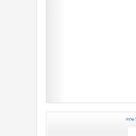
שלח/י.