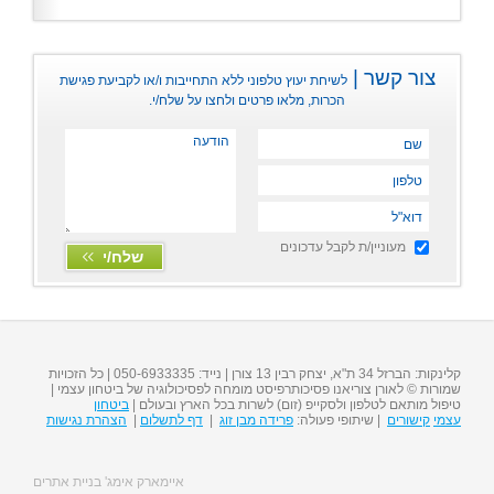
צור קשר |
לשיחת יעוץ טלפוני ללא התחייבות ו/או לקביעת פגישת
הכרות, מלאו פרטים ולחצו על שלח/י.
מעוניין/ת לקבל עדכונים
קלינקות: הברזל 34 ת"א, יצחק רבין 13 צורן | נייד:
050-6933335
| כל הזכויות
שמורות © לאורן צוריאנו פסיכותרפיסט מומחה לפסיכולוגיה של ביטחון עצמי |
טיפול מותאם לטלפון ולסקייפ (זום) לשרות בכל הארץ ובעולם |
ביטחון
עצמי
קישורים
| שיתופי פעולה:
פרידה מבן זוג
|
דף לתשלום
|
הצהרת נגישות
איימארק אימג' בניית אתרים